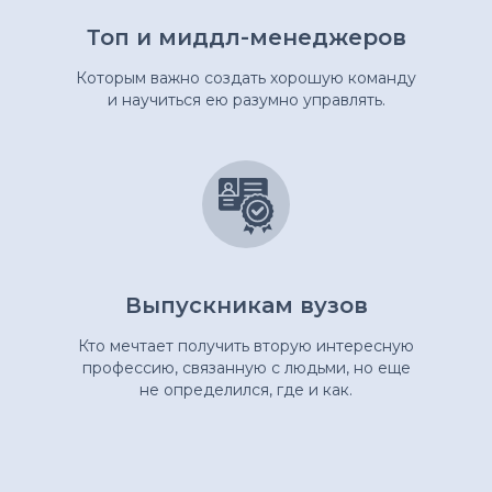
«провожу за руку»
Топ и миддл-менеджеров
/ 03
Которым важно создать хорошую команду
Живые встречи в ZOOM,
и научиться ею разумно управлять.
возможность задавать вопросы.
/ 04
Разборы кейсов участников
/ 05
Регулярная обратная связь
Выпускникам вузов
от эксперта
Кто мечтает получить вторую интересную
/ 06
профессию, связанную с людьми, но еще
не определился, где и как.
Документ установленного образца
(удостоверение о повышении
квалификации)