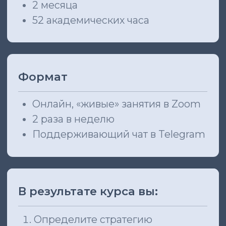
Онлайн, «живые» занятия в Zoom
2 раза в неделю
Поддерживающий чат в Telegram
В результате курса вы:
Определите стратегию
для эффективной реализации
целей бизнеса через
выстроенную HR-функцию.
Приобретете «концентрат»
знаний и овладеете
практическими навыками
построения слаженных HR-
процессов.
Создадите эффективную команду
с высоким уровнем
вовлеченности.
Получите профессию