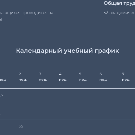
Общая труд
чающихся проводится за
52 академичес
ы
Календарный учебный график
2
3
4
5
6
7
нед.
нед.
нед.
нед.
нед.
нед.
нед.
,5
2
3,5