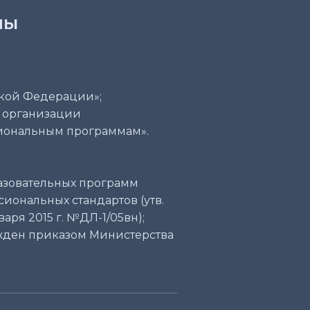
мы
ской Федерации»;
а организации
сиональным программам».
азовательных программ
иональных стандартов (утв.
ря 2015 г. №ДЛ-1/05вн);
жден приказом Министерства