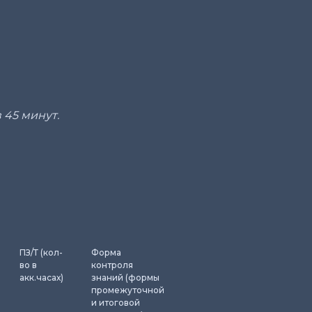
 45 минут.
ПЗ/Т (кол-
Форма
во в
контроля
акк.часах)
знаний (формы
промежуточной
и итоговой