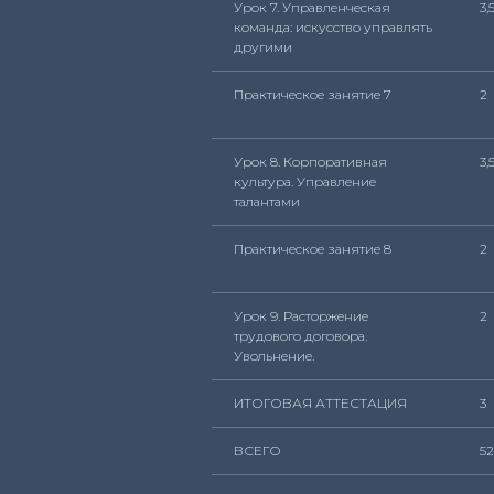
Урок 7. Управленческая
3,
команда: искусство управлять
другими
Практическое занятие 7
2
Урок 8. Корпоративная
3,
культура. Управление
талантами
Практическое занятие 8
2
Урок 9. Расторжение
2
трудового договора.
Увольнение.
ИТОГОВАЯ АТТЕСТАЦИЯ
3
ВСЕГО
52