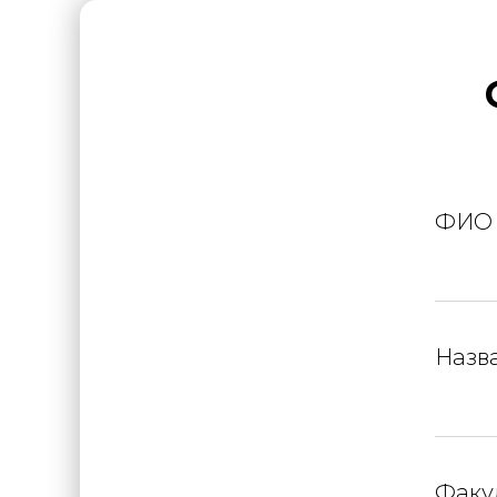
ФИО
Назв
Факу