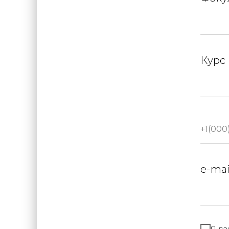
Курс
e-mai
Я д