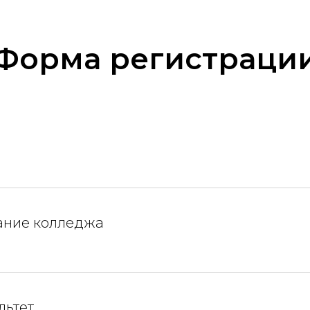
Форма регистраци
ание колледжа
льтет