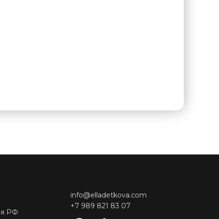
info@elladetkova.com
и
+7 989 821 83 07
ия РФ