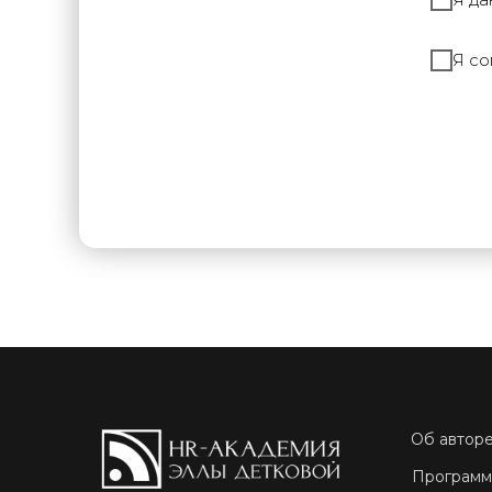
Я со
Об автор
Программ