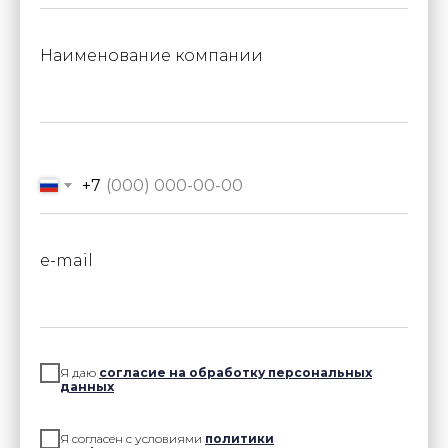
Наименование компании
+7
e-mail
Сведения об образовательной организации
Министерство науки и высшего
образования РФ
Министерство просвещения РФ
Я даю
согласие на обработку персональных
в сети "Интернет"
данных
Политика конфиденциальности
Я согласен с условиями
политики
Договор оферты