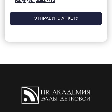
конфиденциальности
Согласие на обработку персональных данных
Согласие на получение рекламной информации
ОТПРАВИТЬ АНКЕТУ
info@elladetkova.com
+7 989 821 83 07
ИП Деткова Элла Рубеновна
ИНН 230800927896
ОГРНИП 323237500127816
Об авторе
Программа
Отзывы
Тарифы
Сайт разработан @onlyri_pro