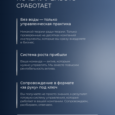
СРАБОТАЕТ
Без воды — только
управленческая практика
истема найма, адаптации и
удержания
Никакой теории ради теории. Только
 ваш бизнес и с вашей
проверенные на десятках компаний
инструменты, которые вы сразу внедряете
авленческой логикой
в бизнес.
Ступень I
Система роста прибыли
Ваша команда — актив, которым
нужно управлять. Мы вместе повысим
рентабельность актива.
Сопровождение в формате
«за руку» под ключ
Вы получаете не просто знания, а результат:
готовую систему управления, которая
работает в вашей компании. Сопровождаем,
разбираем, отвечаем.