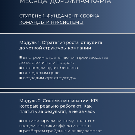
МЕСЯЦА: ДОРОЖНАЯ КАРТА
Я лучше понимаю, как
правильно ставить цели
СТУПЕНЬ 1. ФУНДАМЕНТ: СБОРКА
и КРІ
КОМАНДЫ И HR-СИСТЕМЫ
Руслан Гусейнов
Собственник компании
Модуль 1. Стратегия роста: от аудита
“HARVEX”
до четкой структуры компании
Курс очень, очень
■ выстроим стратегию: от производства
крутой! Очень
до маркетинга и продаж
ёмкий, классный
■ проведем аудит бизнеса
■ определим цели
■ создадим орг.структуру
Алексей Иванов
Собственник, компании СКГАЗ
Модуль 2. Система мотивации: KPI,
Курс-практикум «HR под
которые реально работают. Как
ключ» — это ускоритель
платить за результат, а не за часы
для развития компании!
■ оптимизируем систему оплаты +
введем метрики эффективности
■ разберем грейдинг и вилку зарплат