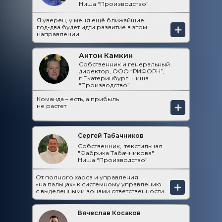
Ниша “Производство”
Я уверен, у меня ещё ближайшие
год-два будет идти развитие в этом
направлении
Антон Камкин
Собственник и генеральный
директор, ООО “РИФОРН”,
г.Екатеринбург. Ниша
“Производство”
Команда – есть, а прибыль
не растет
Сергей Табачников
Собственник, текстильная
"Фабрика Табачникова"
Ниша “Производство”
От полного хаоса и управления
«на пальцах» к системному управлению
с выделенными зонами ответственности
Вячеслав Косаков