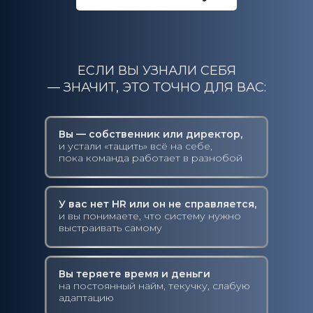
Анастасия Мурай
Собственник сети детских
центров
ЕСЛИ ВЫ УЗНАЛИ СЕБЯ
Я вернула себе
— ЗНАЧИТ, ЭТО ТОЧНО ДЛЯ ВАС:
уважение к себе как
к собственнику
Вы — собственник или директор,
Кирилл Сидоров
и устали «тащить» всё на себе,
Исполнительный директор
пока команда работает в разнобой
компании
Модуль 3. Где брать ТОП-сотрудников? Пошаговая систе
найма,
которая закрывает вакансии даже в условиях кадрового
Контент в курсе
У вас нет HR или он не справляется,
голода
очень полезный, без
и вы понимаете, что систему нужно
воды
выстраивать самому
Модуль 3. Где брать ТОП-
Карина Мельникова
сотрудников? Пошаговая
Собственник и генеральный
система найма, которая закрывает
Вы теряете время и деньги
директор
вакансии
на постоянный найм, текучку, слабую
даже в условиях кадрового голода
адаптацию
Все сложилось,