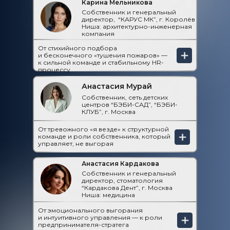
Карина Мельникова
Собственник и генеральный
директор, “КАРУС МК”, г. Королёв
Ниша: архитектурно-инженерная
компания
От стихийного подбора
и бесконечного «тушения пожаров» —
к сильной команде и стабильному HR-
процессу
Анастасия Мурай
Собственник, сеть детских
центров “БЭБИ-САД”, “БЭБИ-
КЛУБ”, г. Москва
От тревожного «я везде» к структурной
команде и роли собственника, который
управляет, не выгорая
Анастасия Кардакова
Собственник и генеральный
директор, стоматология
“Кардакова Дент”, г. Москва
Ниша: медицина
От эмоционального выгорания
и интуитивного управления — к роли
предпринимателя-стратега