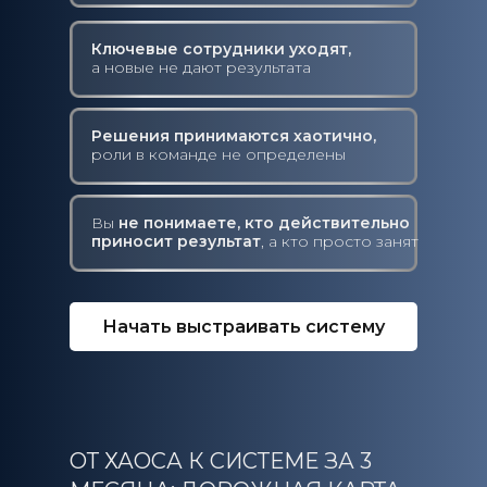
как пазл,
в единую картину
Ключевые сотрудники уходят,
а новые не дают результата
Елена Перфильева
ИнЭкА-консалтинг
Решения принимаются хаотично,
роли в команде не определены
Это основа для
масштабирования
и развития
Вы
не понимаете, кто действительно
приносит результат
, а кто просто занят
Антон Камкин
Собственник и генеральный
директор
Начать выстраивать систему
Есть понимание, какие
люди нужны в команду,
куда идти
Сергей Табачников
Собственник текстильной
ОТ ХАОСА К СИСТЕМЕ ЗА 3
фабрики