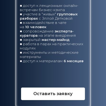
Договор оферта
■ доступ к лекционным онлайн-
Политика конфиденциальности
встречам бизнес-кэмпа
Согласие на обработку персональных данных
■ участие в "живых"
групповых
разборах
с Эллой Детковой
■ взаимодействие в чате
на
10 человек
■ сопровождение
эксперта-
куратора
на этапе внедрения
■ закрытый
мастер-майнд
■ работа в парах на практических
модулях
■ инструменты и методические
материалы
Сайт разработан @onlyri_pro
■ доступ к материалам
6 месяцев
Оставить заявку