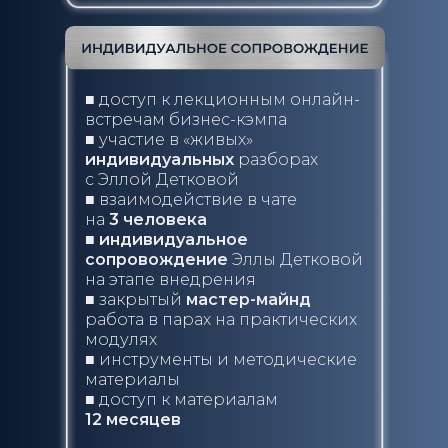
ачества
■ доступ к лекционным онлайн-
встречам бизнес-кэмпа
 не теорию, а реальные
■ участие в «живых»
ы, с которыми уже
олее
индивидуальных
разборах
й. Мы отвечаем
с Эллой Детковой
ние и формат — всё
■ взаимодействие в чате
о под бизнес-задачи.
на
3 человека
■ индивидуальное
сопровождение
Эллы Детковой
на этапе внедрения
■ закрытый
мастер-майнд
работа в парах на практических
модулях
■ инструменты и методические
материалы
■ доступ к материалам
12 месяцев