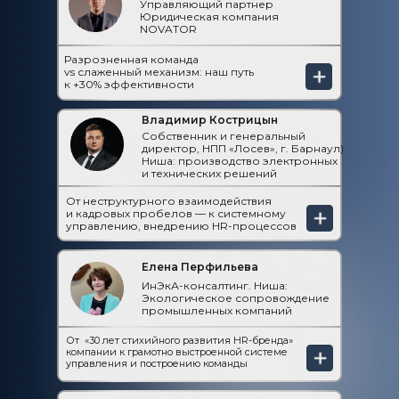
Управляющий партнер
Юридическая компания
NOVATOR
Разрозненная команда
vs слаженный механизм: наш путь
к +30% эффективности
Владимир Кострицын
Собственник и генеральный
директор, НПП «Лосев», г. Барнаул)
Ниша: производство электронных
и технических решений
От неструктурного взаимодействия
и кадровых пробелов — к системному
управлению, внедрению HR-процессов
Елена Перфильева
ИнЭкА-консалтинг. Ниша:
Экологическое сопровождение
промышленных компаний
От «30 лет стихийного развития HR-бренда»
компании к грамотно выстроенной системе
управления и построению команды