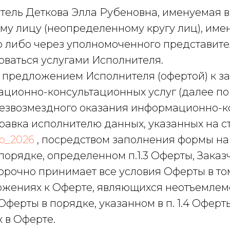
тель Деткова Элла Рубеновна, именуемая 
у лицу (неопределенному кругу лиц), име
либо через уполномоченного представителя (
оваться услугами Исполнителя.
м предложением Исполнителя (офертой) к 
ионно-консультационных услуг (далее по т
езвозмездного оказания информационно-ко
правка исполнителю данных, указанных на с
mp_2026
, посредством заполнения формы на
порядке, определенном п.1.3 Оферты, Заказ
орочно принимает все условия Оферты в том
иложениях к Оферте, являющихся неотъемле
т Оферты в порядке, указанном в п. 1.4 Офе
 в Оферте.