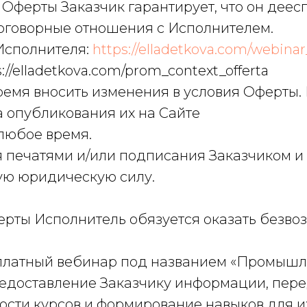
у Оферты Заказчик гарантирует, что он дее
договорные отношения с Исполнителем.
 Исполнителя:
https://elladetkova.com/webin
://elladetkova.com/prom_context_offerta
время вносить изменения в условия Оферты
а опубликования их на Сайте
 любое время.
ия печатями и/или подписания Заказчиком и 
ную юридическую силу.
ферты Исполнитель обязуется оказать безво
сплатный вебинар под названием «Промышл
редоставление Заказчику информации, пер
ости курсов и формирование навыков для и