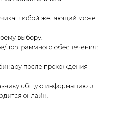
азчика: любой желающий может
воему выбору.
сов/программного обеспечения:
вебинару после прохождения
казчику общую информацию о
одится онлайн.